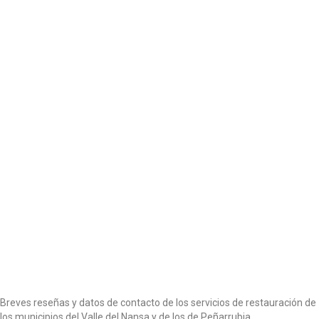
o
n
Breves reseñas y datos de contacto de los servicios de restauración de
los municipios del Valle del Nansa y de los de Peñarrubia.