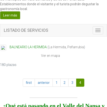
Establecimientos donde el visitante y el turista podrán degustar la
gastronomía local.
Leer más
LISTADO DE SERVICIOS
T
o
g
g
BALNEARIO LA HERMIDA
(
La Hermida
,
Peñarrubia
)
l
e
Ver en mapa
n
a
180 plazas
v
i
g
first
anterior
1
2
3
4
a
t
i
o
n
¿Qué está pasando en el Valle del Nansa y