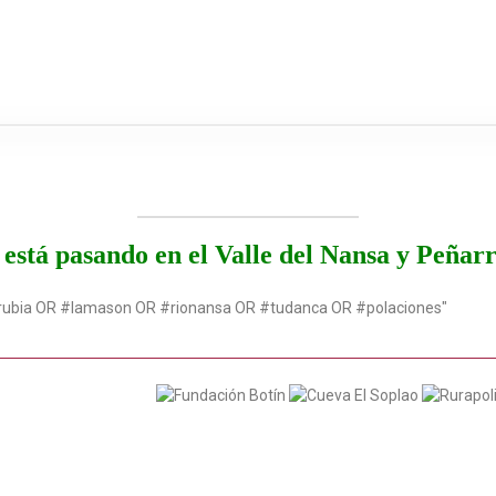
está pasando en el Valle del Nansa y Peñar
rubia OR #lamason OR #rionansa OR #tudanca OR #polaciones"