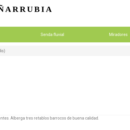
Pasar al contenido principal
ÑARRUBIA
Senda fluvial
Miradores
is)
entes. Alberga tres retablos barrocos de buena calidad.