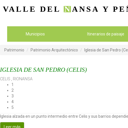
VALLE DEL
N
ANSA
Y PE
Municipios
Itinerarios de paisaje
Patrimonio
Patrimonio Arquitectónico
Iglesia de San Pedro (Cel
IGLESIA DE SAN PEDRO (CELIS)
CELIS
,
RIONANSA
1
2
3
4
5
Iglesia alzada en un punto intermedio entre Celis y sus barrios dependi
Leer más