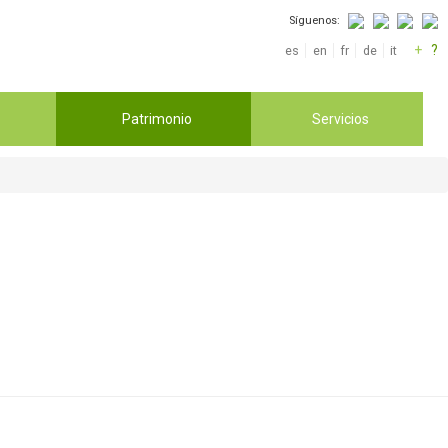
Síguenos:
+
?
es
en
fr
de
it
Patrimonio
Servicios