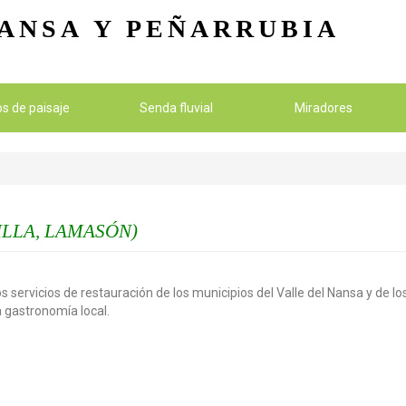
Pasar al contenido principal
ANSA
Y PEÑARRUBIA
ios de paisaje
Senda fluvial
Miradores
ILLA, LAMASÓN)
s servicios de restauración de los municipios del Valle del Nansa y de 
la gastronomía local.