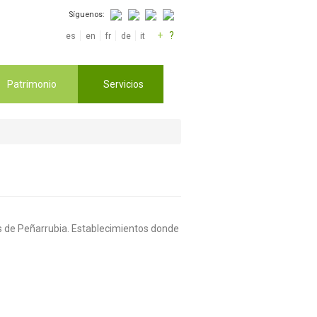
Síguenos:
+
?
es
en
fr
de
it
Patrimonio
Servicios
los de Peñarrubia. Establecimientos donde