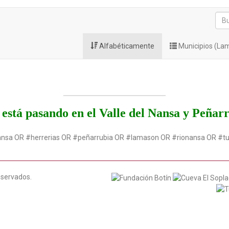
Alfabéticamente
Municipios (La
está pasando en el Valle del Nansa y Peñar
ansa OR #herrerias OR #peñarrubia OR #lamason OR #rionansa OR #t
eservados.