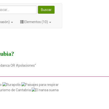
Buscar
masón)
Elementos (10)
rubia?
udanca OR #polaciones"