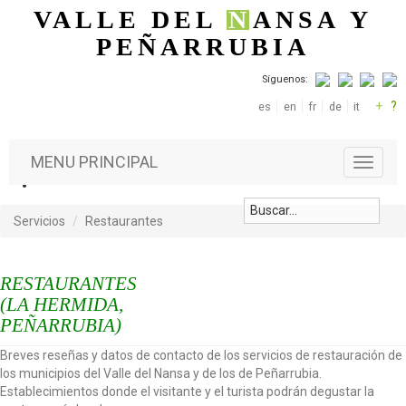
Pasar al contenido principal
VALLE DEL
N
ANSA
Y
PEÑARRUBIA
Síguenos:
+
?
es
en
fr
de
it
MENU PRINCIPAL
T
o
g
g
Servicios
Restaurantes
l
e
n
RESTAURANTES
a
(LA HERMIDA,
v
PEÑARRUBIA)
i
g
Breves reseñas y datos de contacto de los servicios de restauración de
a
los municipios del Valle del Nansa y de los de Peñarrubia.
t
Establecimientos donde el visitante y el turista podrán degustar la
i