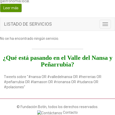
gastronomía local.
o
Leer más
n
LISTADO DE SERVICIOS
T
o
g
No se ha encontrado ningún servicio.
g
l
e
n
¿Qué está pasando en el Valle del Nansa y
a
Peñarrubia?
v
i
g
Tweets sobre "#nansa OR #valledelnansa OR #herrerias OR
a
#peñarrubia OR #lamason OR #rionansa OR #tudanca OR
t
#polaciones"
i
o
n
© Fundación Botín, todos los derechos reservados.
Contacto