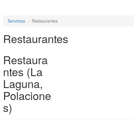
e
n
a
Servicios
Restaurantes
v
i
Restaurantes
g
a
t
i
Restaura
o
n
ntes (La
Laguna,
Polacione
s)