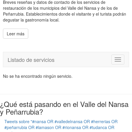
Breves reseñas y datos de contacto de los servicios de
restauración de los municipios del Valle del Nansa y de los de
Peñarrubia. Establecimientos donde el visitante y el turista podrán
degustar la gastronomía local.
Leer más
Listado de servicios
T
o
g
No se ha encontrado ningún servicio.
g
l
e
n
a
¿Qué está pasando en el Valle del Nansa
v
y Peñarrubia?
i
g
Tweets sobre "#nansa OR #valledelnansa OR #herrerias OR
a
#peñarrubia OR #lamason OR #rionansa OR #tudanca OR
t