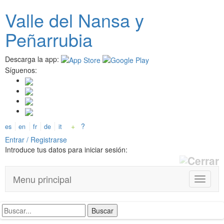
Pasar
Valle del
N
ansa
y
al
contenido
Peñarrubia
principal
Descarga la app:
Síguenos:
+
?
es
en
fr
de
it
Entrar / Registrarse
Introduce tus datos para iniciar sesión:
Menu principal
T
o
g
g
l