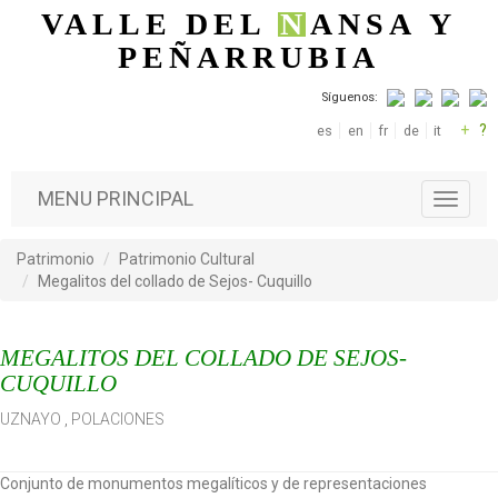
Pasar al contenido principal
VALLE DEL
N
ANSA
Y
PEÑARRUBIA
Síguenos:
+
?
es
en
fr
de
it
MENU PRINCIPAL
T
o
g
Patrimonio
Patrimonio Cultural
g
Megalitos del collado de Sejos- Cuquillo
l
e
n
MEGALITOS DEL COLLADO DE SEJOS-
a
v
CUQUILLO
i
UZNAYO
,
POLACIONES
g
a
t
Conjunto de monumentos megalíticos y de representaciones
i