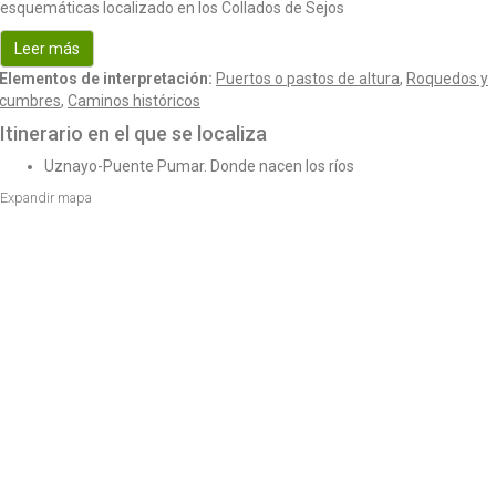
esquemáticas localizado en los Collados de Sejos
o
n
Leer más
Elementos de interpretación:
Puertos o pastos de altura
,
Roquedos y
cumbres
,
Caminos históricos
Itinerario en el que se localiza
Uznayo-Puente Pumar. Donde nacen los ríos
Expandir mapa