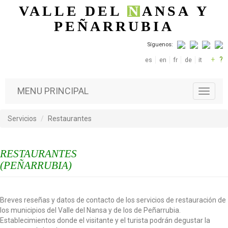
Pasar al contenido principal
VALLE DEL
N
ANSA
Y
PEÑARRUBIA
Síguenos:
+
?
es
en
fr
de
it
MENU PRINCIPAL
T
o
g
Servicios
Restaurantes
g
l
e
RESTAURANTES
n
a
(PEÑARRUBIA)
v
i
g
Breves reseñas y datos de contacto de los servicios de restauración de
a
los municipios del Valle del Nansa y de los de Peñarrubia.
t
Establecimientos donde el visitante y el turista podrán degustar la
i