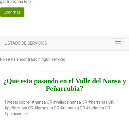
gastronomía local.
o
n
Leer más
LISTADO DE SERVICIOS
T
o
g
No se ha encontrado ningún servicio.
g
l
e
n
¿Qué está pasando en el Valle del Nansa y
a
Peñarrubia?
v
i
g
Tweets sobre "#nansa OR #valledelnansa OR #herrerias OR
a
#peñarrubia OR #lamason OR #rionansa OR #tudanca OR
t
#polaciones"
i
o