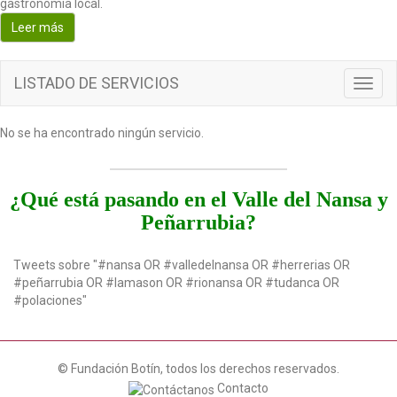
gastronomía local.
o
Leer más
n
LISTADO DE SERVICIOS
T
o
g
No se ha encontrado ningún servicio.
g
l
e
n
¿Qué está pasando en el Valle del Nansa y
a
Peñarrubia?
v
i
g
Tweets sobre "#nansa OR #valledelnansa OR #herrerias OR
a
#peñarrubia OR #lamason OR #rionansa OR #tudanca OR
t
#polaciones"
i
o
n
© Fundación Botín, todos los derechos reservados.
Contacto