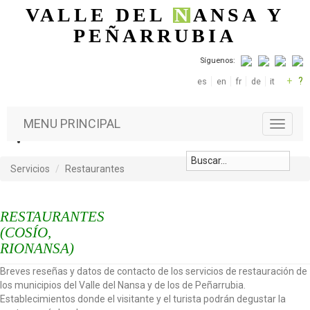
Pasar al contenido principal
VALLE DEL
N
ANSA
Y
PEÑARRUBIA
Síguenos:
+
?
es
en
fr
de
it
MENU PRINCIPAL
T
o
g
g
Servicios
Restaurantes
l
e
n
RESTAURANTES
a
(COSÍO,
v
RIONANSA)
i
g
Breves reseñas y datos de contacto de los servicios de restauración de
a
los municipios del Valle del Nansa y de los de Peñarrubia.
t
Establecimientos donde el visitante y el turista podrán degustar la
i