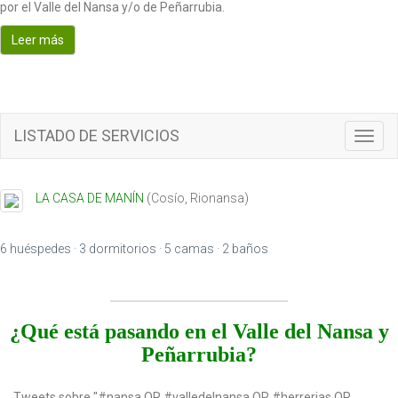
por el Valle del Nansa y/o de Peñarrubia.
Leer más
LISTADO DE SERVICIOS
Toggl
navig
LA CASA DE MANÍN
(
Cosío
,
Rionansa
)
6 huéspedes · 3 dormitorios · 5 camas · 2 baños
¿Qué está pasando en el Valle del Nansa y
Peñarrubia?
Tweets sobre "#nansa OR #valledelnansa OR #herrerias OR