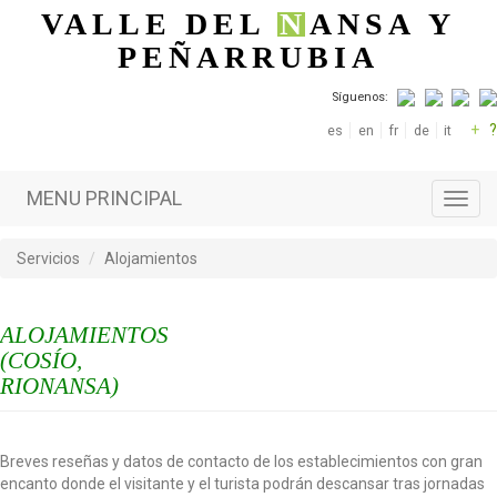
Pasar al contenido principal
VALLE DEL
N
ANSA
Y
PEÑARRUBIA
Síguenos:
+
?
es
en
fr
de
it
MENU PRINCIPAL
Toggl
navig
Servicios
Alojamientos
ALOJAMIENTOS
(COSÍO,
RIONANSA)
Breves reseñas y datos de contacto de los establecimientos con gran
encanto donde el visitante y el turista podrán descansar tras jornadas