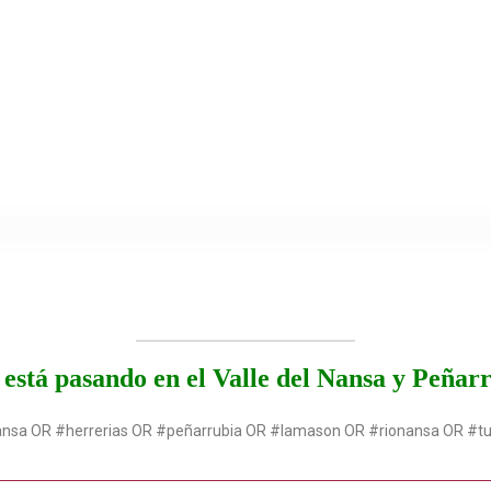
está pasando en el Valle del Nansa y Peñar
ansa OR #herrerias OR #peñarrubia OR #lamason OR #rionansa OR #t