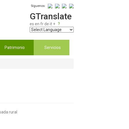
Síguenos:
GTranslate
es
en
fr
de
it
+
?
Patrimonio
Servicios
sada rural