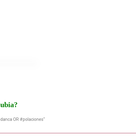
rubia?
udanca OR #polaciones"