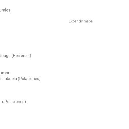
urales
Expandir mapa
Rábago (Herrerías)
Pumar
Tresabuela (Polaciones)
a, Polaciones)