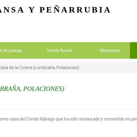
Pasar al contenido principal
ANSA
Y PEÑARRUBIA
os de paisaje
Senda fluvial
Miradores
Casa de la Cotera (Lombraña, Polaciones)
MBRAÑA, POLACIONES)
n como casa del Conde Rábago que ha sido restaurado y convertido en po