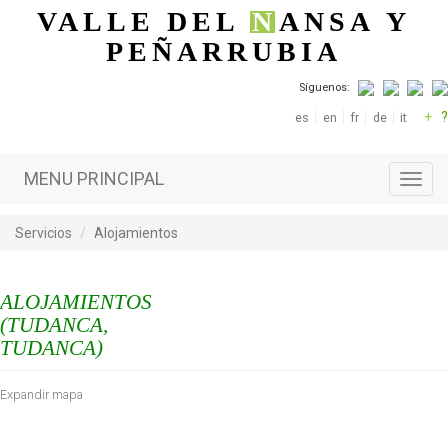
Pasar al contenido principal
VALLE DEL
N
ANSA
Y
PEÑARRUBIA
Síguenos:
+
?
es
en
fr
de
it
MENU PRINCIPAL
Toggl
navig
Servicios
Alojamientos
ALOJAMIENTOS
(TUDANCA,
TUDANCA)
Expandir mapa