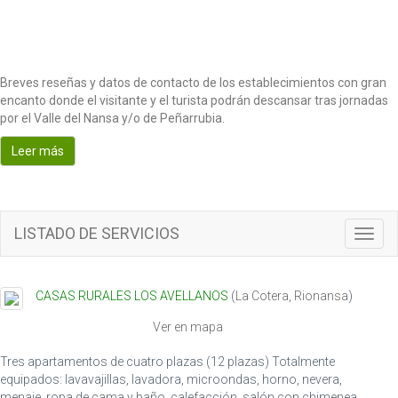
Breves reseñas y datos de contacto de los establecimientos con gran
encanto donde el visitante y el turista podrán descansar tras jornadas
por el Valle del Nansa y/o de Peñarrubia.
Leer más
LISTADO DE SERVICIOS
Toggl
navig
CASAS RURALES LOS AVELLANOS
(
La Cotera
,
Rionansa
)
Ver en mapa
Tres apartamentos de cuatro plazas (12 plazas) Totalmente
equipados: lavavajillas, lavadora, microondas, horno, nevera,
menaje, ropa de cama y baño, calefacción, salón con chimenea.