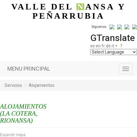
Pasar al contenido principal
VALLE DEL
N
ANSA
Y
PEÑARRUBIA
Síguenos:
GTranslate
es
en
fr
de
it
+
?
MENU PRINCIPAL
Toggl
navig
Servicios
Alojamientos
ALOJAMIENTOS
(LA COTERA,
RIONANSA)
Expandir mapa