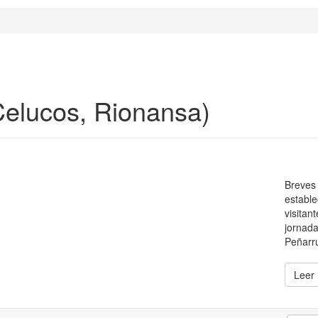
Celucos, Rionansa)
Breves 
estable
visitan
jornada
Peñarru
Leer