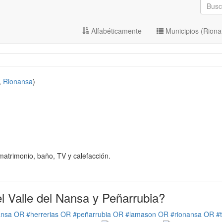
Alfabéticamente
Municipios (Rion
,
Rionansa
)
matrimonio, baño, TV y calefacción.
 Valle del Nansa y Peñarrubia?
ansa OR #herrerias OR #peñarrubia OR #lamason OR #rionansa OR #