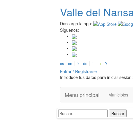
Pasar
Valle del
N
ans
al
contenido
principal
Descarga la app:
Síguenos:
+
?
es
en
fr
de
it
Entrar / Registrarse
Introduce tus datos para iniciar sesión:
Menu principal
Municipios