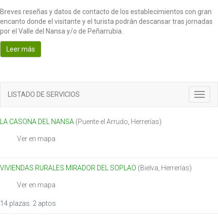
Breves reseñas y datos de contacto de los establecimientos con gran
encanto donde el visitante y el turista podrán descansar tras jornadas
por el Valle del Nansa y/o de Peñarrubia.
Leer más
LISTADO DE SERVICIOS
T
o
g
LA CASONA DEL NANSA
(
Puente el Arrudo
,
Herrerías
)
g
l
Ver en mapa
e
n
a
VIVIENDAS RURALES MIRADOR DEL SOPLAO
(
Bielva
,
Herrerías
)
v
i
Ver en mapa
g
a
14 plazas. 2 aptos
t