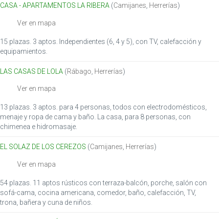
i
CASA - APARTAMENTOS LA RIBERA
(
Camijanes
,
Herrerías
)
o
Ver en mapa
n
15 plazas. 3 aptos. Independientes (6, 4 y 5), con TV, calefacción y
equipamientos.
LAS CASAS DE LOLA
(
Rábago
,
Herrerías
)
Ver en mapa
13 plazas. 3 aptos. para 4 personas, todos con electrodomésticos,
menaje y ropa de cama y baño. La casa, para 8 personas, con
chimenea e hidromasaje.
EL SOLAZ DE LOS CEREZOS
(
Camijanes
,
Herrerías
)
Ver en mapa
54 plazas. 11 aptos rústicos con terraza-balcón, porche, salón con
sofá-cama, cocina americana, comedor, baño, calefacción, TV,
trona, bañera y cuna de niños.