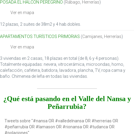
POSADA EL HALCÓN PEREGRINO
(
Rábago
,
Herrerías
)
Ver en mapa
12 plazas, 2 suites de 38m2 y 4 hab.dobles.
APARTAMENTOS TURÍSTICOS PRIMORIAS
(
Camijanes
,
Herrerías
)
Ver en mapa
3 viviendas en 2 casas, 18 plazas en total (de 8, 6 y 4 personas).
Totalmente equipadas: nevera, vitrocerámica, microondas, horno,
calefacción, cafetera, batidora, lavadora, plancha, TV, ropa cama y
baño. Chimenea de leña en todas las viviendas.
¿Qué está pasando en el Valle del Nansa y
Peñarrubia?
Tweets sobre "#nansa OR #valledelnansa OR #herrerias OR
#peñarrubia OR #lamason OR #rionansa OR #tudanca OR
#polaciones"