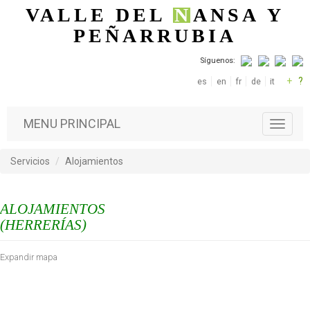
Pasar al contenido principal
VALLE DEL
N
ANSA
Y
PEÑARRUBIA
Síguenos:
+
?
es
en
fr
de
it
MENU PRINCIPAL
T
o
g
Servicios
Alojamientos
g
l
e
ALOJAMIENTOS
n
a
(HERRERÍAS)
v
i
Expandir mapa
g
a
t
i