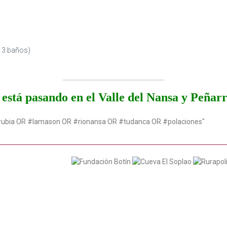
y 3 baños)
está pasando en el Valle del Nansa y Peñar
rubia OR #lamason OR #rionansa OR #tudanca OR #polaciones"