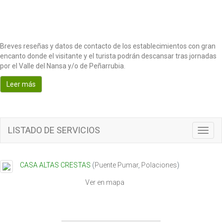
Breves reseñas y datos de contacto de los establecimientos con gran
encanto donde el visitante y el turista podrán descansar tras jornadas
por el Valle del Nansa y/o de Peñarrubia.
Leer más
LISTADO DE SERVICIOS
T
o
g
g
CASA ALTAS CRESTAS
(
Puente Pumar
,
Polaciones
)
l
e
Ver en mapa
n
a
v
i