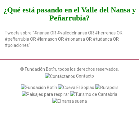
g
¿Qué está pasando en el Valle del Nansa y
a
Peñarrubia?
t
i
o
Tweets sobre "#nansa OR #valledelnansa OR #herrerias OR
n
#peñarrubia OR #lamason OR #rionansa OR #tudanca OR
#polaciones"
© Fundación Botín, todos los derechos reservados.
Contacto