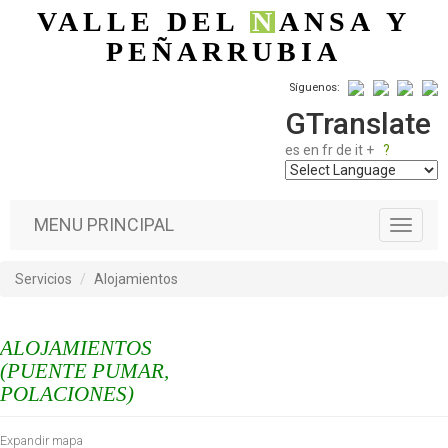
Pasar al contenido principal
VALLE DEL
N
ANSA
Y
PEÑARRUBIA
Síguenos:
GTranslate
es
en
fr
de
it
+
?
MENU PRINCIPAL
T
o
g
Servicios
Alojamientos
g
l
e
ALOJAMIENTOS
n
a
(PUENTE PUMAR,
v
POLACIONES)
i
g
Expandir mapa
a