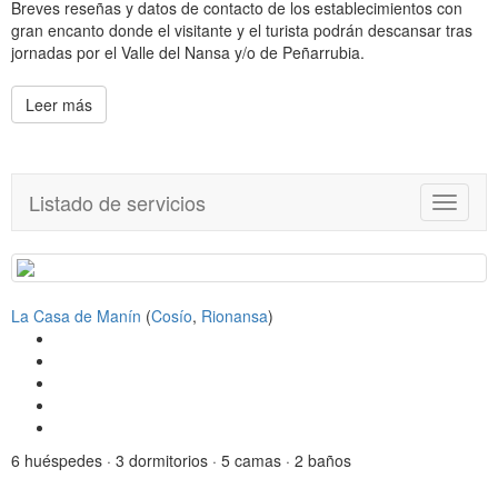
Breves reseñas y datos de contacto de los establecimientos con
gran encanto donde el visitante y el turista podrán descansar tras
jornadas por el Valle del Nansa y/o de Peñarrubia.
Leer más
Listado de servicios
T
o
g
g
l
La Casa de Manín
(
Cosío
,
Rionansa
)
e
n
a
v
i
g
a
6 huéspedes · 3 dormitorios · 5 camas · 2 baños
t
i