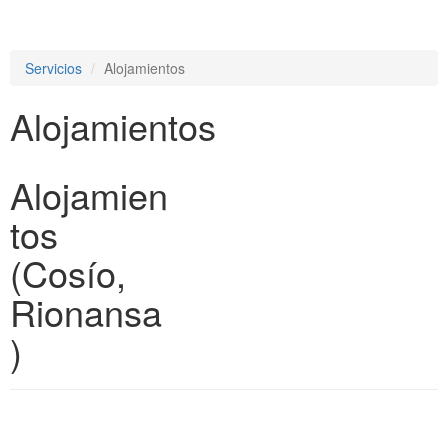
e
n
a
Servicios
Alojamientos
v
i
Alojamientos
g
a
t
i
Alojamien
o
n
tos
(Cosío,
Rionansa
)