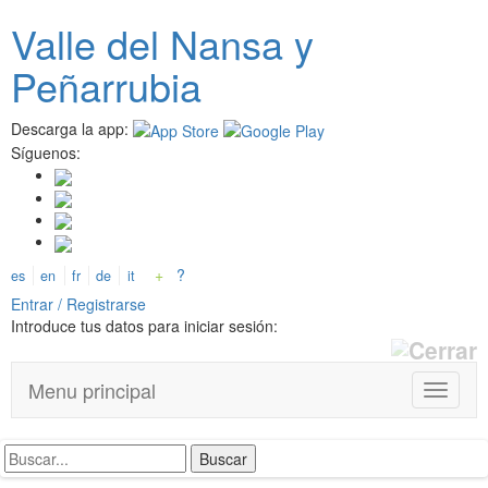
Pasar
Valle del
N
ansa
y
al
contenido
Peñarrubia
principal
Descarga la app:
Síguenos:
+
?
es
en
fr
de
it
Entrar / Registrarse
Introduce tus datos para iniciar sesión:
Menu principal
T
o
g
g
l