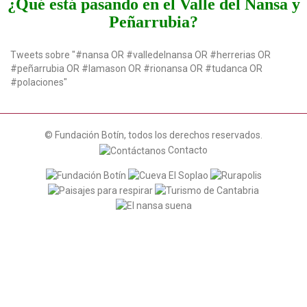
¿Qué está pasando en el Valle del Nansa y
t
Peñarrubia?
i
o
n
Tweets sobre "#nansa OR #valledelnansa OR #herrerias OR
#peñarrubia OR #lamason OR #rionansa OR #tudanca OR
#polaciones"
© Fundación Botín, todos los derechos reservados.
Contacto