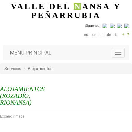
Pasar al contenido principal
VALLE DEL
N
ANSA
Y
PEÑARRUBIA
Síguenos:
+
?
es
en
fr
de
it
MENU PRINCIPAL
T
o
g
Servicios
Alojamientos
g
l
e
ALOJAMIENTOS
n
a
(ROZADÍO,
v
RIONANSA)
i
g
Expandir mapa
a
t
i