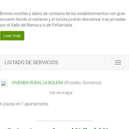
Breves reseñas y datos de contacto de los establecimientos con gran
encanto donde el visitante y el turista podrán descansar tras jornadas
por el Valle del Nansa y/o de Peñarrubia.
Leer más
LISTADO DE SERVICIOS
T
o
g
g
VIVIENDA RURAL LA BOLERA
(
Rozadío
,
Rionansa
)
l
e
Ver en mapa
n
a
6 plazas en 1 apartamento.
v
i
g
a