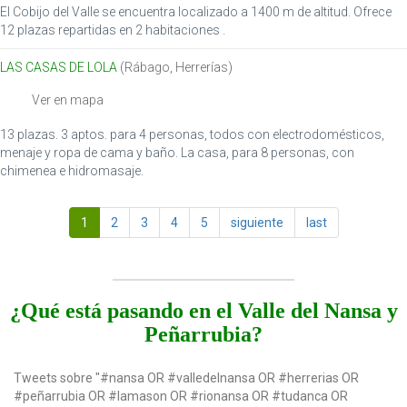
El Cobijo del Valle se encuentra localizado a 1400 m de altitud. Ofrece
12 plazas repartidas en 2 habitaciones .
LAS CASAS DE LOLA
(
Rábago
,
Herrerías
)
Ver en mapa
13 plazas. 3 aptos. para 4 personas, todos con electrodomésticos,
menaje y ropa de cama y baño. La casa, para 8 personas, con
chimenea e hidromasaje.
1
2
3
4
5
siguiente
last
¿Qué está pasando en el Valle del Nansa y
Peñarrubia?
Tweets sobre "#nansa OR #valledelnansa OR #herrerias OR
#peñarrubia OR #lamason OR #rionansa OR #tudanca OR