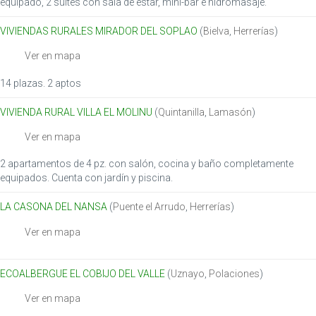
equipado, 2 suites con sala de estar, mini-bar e hidromasaje.
VIVIENDAS RURALES MIRADOR DEL SOPLAO
(
Bielva
,
Herrerías
)
Ver en mapa
14 plazas. 2 aptos
VIVIENDA RURAL VILLA EL MOLINU
(
Quintanilla
,
Lamasón
)
Ver en mapa
2 apartamentos de 4 pz. con salón, cocina y baño completamente
equipados. Cuenta con jardín y piscina.
LA CASONA DEL NANSA
(
Puente el Arrudo
,
Herrerías
)
Ver en mapa
ECOALBERGUE EL COBIJO DEL VALLE
(
Uznayo
,
Polaciones
)
Ver en mapa