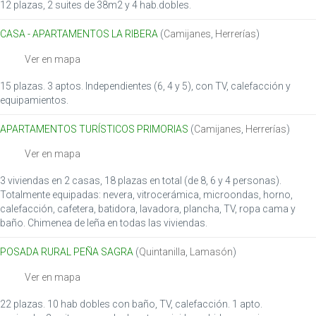
o
12 plazas, 2 suites de 38m2 y 4 hab.dobles.
n
CASA - APARTAMENTOS LA RIBERA
(
Camijanes
,
Herrerías
)
Ver en mapa
15 plazas. 3 aptos. Independientes (6, 4 y 5), con TV, calefacción y
equipamientos.
APARTAMENTOS TURÍSTICOS PRIMORIAS
(
Camijanes
,
Herrerías
)
Ver en mapa
3 viviendas en 2 casas, 18 plazas en total (de 8, 6 y 4 personas).
Totalmente equipadas: nevera, vitrocerámica, microondas, horno,
calefacción, cafetera, batidora, lavadora, plancha, TV, ropa cama y
baño. Chimenea de leña en todas las viviendas.
POSADA RURAL PEÑA SAGRA
(
Quintanilla
,
Lamasón
)
Ver en mapa
22 plazas. 10 hab dobles con baño, TV, calefacción. 1 apto.