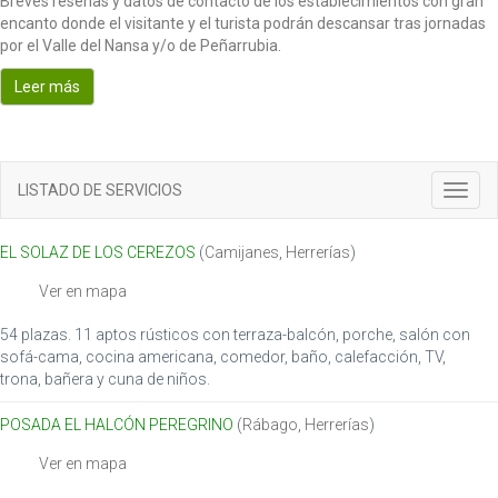
Breves reseñas y datos de contacto de los establecimientos con gran
encanto donde el visitante y el turista podrán descansar tras jornadas
por el Valle del Nansa y/o de Peñarrubia.
Leer más
LISTADO DE SERVICIOS
T
o
g
EL SOLAZ DE LOS CEREZOS
(
Camijanes
,
Herrerías
)
g
l
Ver en mapa
e
n
54 plazas. 11 aptos rústicos con terraza-balcón, porche, salón con
a
sofá-cama, cocina americana, comedor, baño, calefacción, TV,
v
trona, bañera y cuna de niños.
i
g
POSADA EL HALCÓN PEREGRINO
(
Rábago
,
Herrerías
)
a
t
Ver en mapa
i