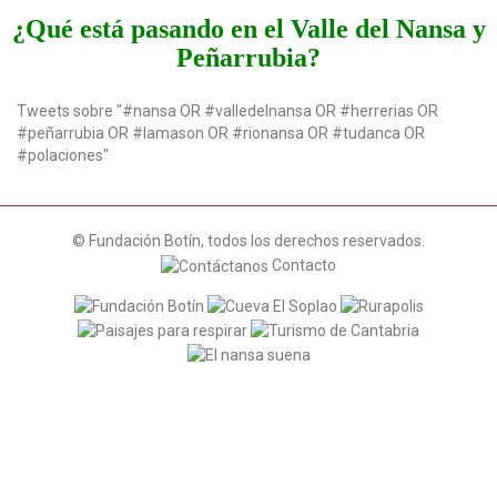
t
¿Qué está pasando en el Valle del Nansa y
i
Peñarrubia?
o
n
Tweets sobre "#nansa OR #valledelnansa OR #herrerias OR
#peñarrubia OR #lamason OR #rionansa OR #tudanca OR
#polaciones"
© Fundación Botín, todos los derechos reservados.
Contacto