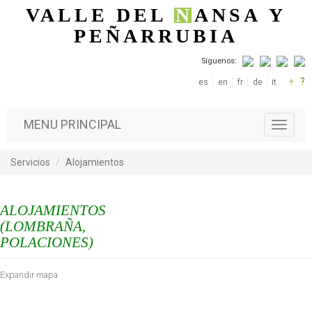
Pasar al contenido principal
VALLE DEL
N
ANSA
Y
PEÑARRUBIA
Síguenos:
+
?
es
en
fr
de
it
MENU PRINCIPAL
T
o
g
Servicios
Alojamientos
g
l
e
ALOJAMIENTOS
n
a
(LOMBRAÑA,
v
POLACIONES)
i
g
Expandir mapa
a
t
i