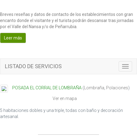
Breves reseñas y datos de contacto de los establecimientos con gran
encanto donde el visitante y el turista podrán descansar tras jornadas
por el Valle del Nansa y/o de Peñarrubia.
Leer más
LISTADO DE SERVICIOS
T
o
g
g
POSADA EL CORRAL DE LOMBRAÑA
(
Lombraña
,
Polaciones
)
l
e
Ver en mapa
n
a
5 habitaciones dobles y una triple, todas con baño y decoración
v
artesanal.
i
g
a