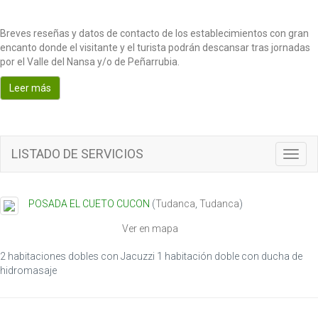
Breves reseñas y datos de contacto de los establecimientos con gran
encanto donde el visitante y el turista podrán descansar tras jornadas
por el Valle del Nansa y/o de Peñarrubia.
Leer más
LISTADO DE SERVICIOS
T
o
g
g
POSADA EL CUETO CUCON
(
Tudanca
,
Tudanca
)
l
e
Ver en mapa
n
a
2 habitaciones dobles con Jacuzzi 1 habitación doble con ducha de
v
hidromasaje
i
g
a