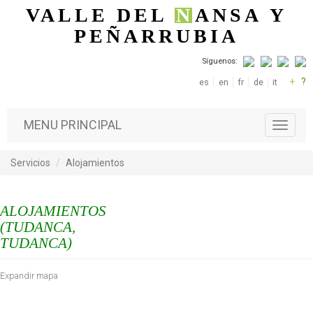
Pasar al contenido principal
VALLE DEL
N
ANSA
Y
PEÑARRUBIA
Síguenos:
+
?
es
en
fr
de
it
MENU PRINCIPAL
T
o
g
Servicios
Alojamientos
g
l
e
ALOJAMIENTOS
n
a
(TUDANCA,
v
TUDANCA)
i
g
Expandir mapa
a
t
i