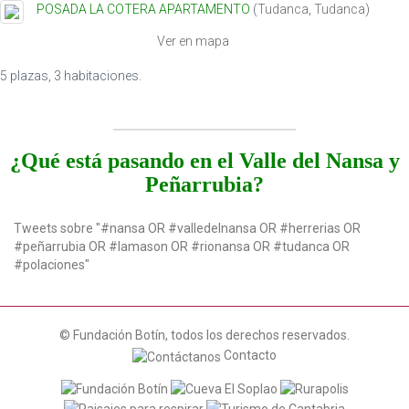
POSADA LA COTERA APARTAMENTO
(
Tudanca
,
Tudanca
)
t
i
Ver en mapa
o
n
5 plazas, 3 habitaciones.
¿Qué está pasando en el Valle del Nansa y
Peñarrubia?
Tweets sobre "#nansa OR #valledelnansa OR #herrerias OR
#peñarrubia OR #lamason OR #rionansa OR #tudanca OR
#polaciones"
© Fundación Botín, todos los derechos reservados.
Contacto