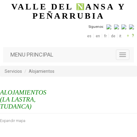
Pasar al contenido principal
VALLE DEL
N
ANSA
Y
PEÑARRUBIA
Síguenos:
+
?
es
en
fr
de
it
MENU PRINCIPAL
T
o
g
Servicios
Alojamientos
g
l
e
ALOJAMIENTOS
n
a
(LA LASTRA,
v
TUDANCA)
i
g
Expandir mapa
a
t
i