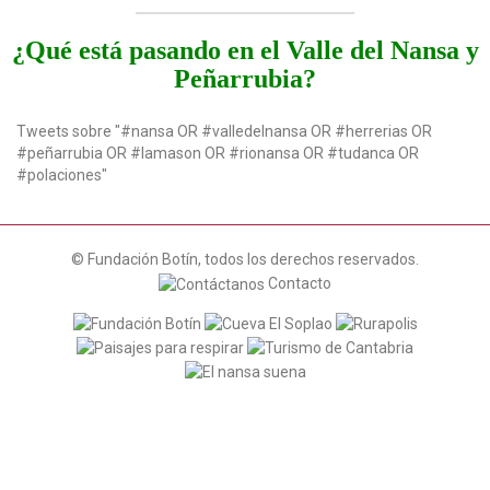
t
i
¿Qué está pasando en el Valle del Nansa y
o
Peñarrubia?
n
Tweets sobre "#nansa OR #valledelnansa OR #herrerias OR
#peñarrubia OR #lamason OR #rionansa OR #tudanca OR
#polaciones"
© Fundación Botín, todos los derechos reservados.
Contacto