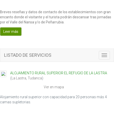
Breves reseñas y datos de contacto de los establecimientos con gran
encanto donde el visitante y el turista podrán descansar tras jornadas
por el Valle del Nansa y/o de Peñarrubia.
Leer más
LISTADO DE SERVICIOS
T
o
g
g
ALOJAMIENTO RURAL SUPERIOR EL REFUGIO DE LA LASTRA
l
(
La Lastra
,
Tudanca
)
e
n
Ver en mapa
a
v
Alojamiento rural superior con capacidad para 20 personas más 4
i
camas supletorias.
g
a