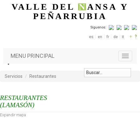
Pasar al contenido principal
VALLE DEL
N
ANSA
Y
PEÑARRUBIA
Síguenos:
+
?
es
en
fr
de
it
MENU PRINCIPAL
T
o
g
g
Servicios
Restaurantes
l
e
n
RESTAURANTES
a
(LAMASÓN)
v
i
Expandir mapa
g
a
t
i