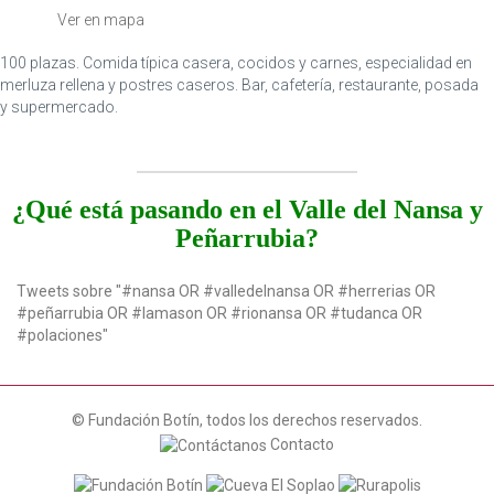
n
Ver en mapa
100 plazas. Comida típica casera, cocidos y carnes, especialidad en
merluza rellena y postres caseros. Bar, cafetería, restaurante, posada
y supermercado.
¿Qué está pasando en el Valle del Nansa y
Peñarrubia?
Tweets sobre "#nansa OR #valledelnansa OR #herrerias OR
#peñarrubia OR #lamason OR #rionansa OR #tudanca OR
#polaciones"
© Fundación Botín, todos los derechos reservados.
Contacto