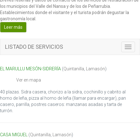
Breves reseñas y datos de contacto de los servicios de restauración de
los municipios del Valle del Nansa y de los de Peñarrubia.
Establecimientos donde el visitante y el turista podrán degustar la
gastronomía local.
Leer más
LISTADO DE SERVICIOS
T
o
g
g
EL MARULLU MESÓN-SIDRERÍA
(
Quintanilla
,
Lamasón
)
l
e
Ver en mapa
n
a
40 plazas. Sidra casera, chorizo a la sidra, cochinillo y cabrito al
v
horno de leña, pizza al horno de leña (llamar para encargar), pan
i
casero, parrilla, postres caseros: manzanas asadas y tarta de
g
turrón.
a
t
i
CASA MIGUEL
(
Quintanilla
,
Lamasón
)
o