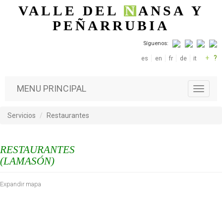
Pasar al contenido principal
VALLE DEL
N
ANSA
Y
PEÑARRUBIA
Síguenos:
+
?
es
en
fr
de
it
MENU PRINCIPAL
T
o
g
Servicios
Restaurantes
g
l
e
RESTAURANTES
n
a
(LAMASÓN)
v
i
Expandir mapa
g
a
t
i