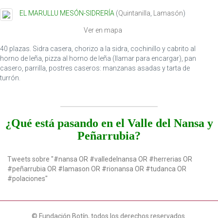
t
EL MARULLU MESÓN-SIDRERÍA
(
Quintanilla
,
Lamasón
)
i
o
Ver en mapa
n
40 plazas. Sidra casera, chorizo a la sidra, cochinillo y cabrito al
horno de leña, pizza al horno de leña (llamar para encargar), pan
casero, parrilla, postres caseros: manzanas asadas y tarta de
turrón.
¿Qué está pasando en el Valle del Nansa y
Peñarrubia?
Tweets sobre "#nansa OR #valledelnansa OR #herrerias OR
#peñarrubia OR #lamason OR #rionansa OR #tudanca OR
#polaciones"
© Fundación Botín, todos los derechos reservados.