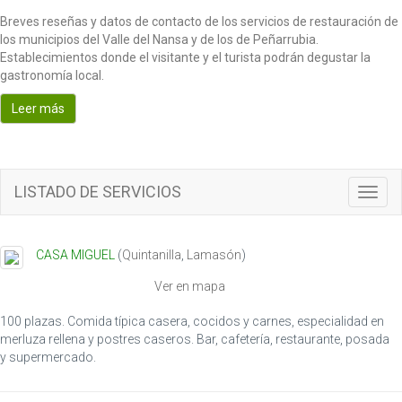
Breves reseñas y datos de contacto de los servicios de restauración de
los municipios del Valle del Nansa y de los de Peñarrubia.
Establecimientos donde el visitante y el turista podrán degustar la
gastronomía local.
Leer más
LISTADO DE SERVICIOS
T
o
g
g
CASA MIGUEL
(
Quintanilla
,
Lamasón
)
l
e
Ver en mapa
n
a
100 plazas. Comida típica casera, cocidos y carnes, especialidad en
v
merluza rellena y postres caseros. Bar, cafetería, restaurante, posada
i
y supermercado.
g
a