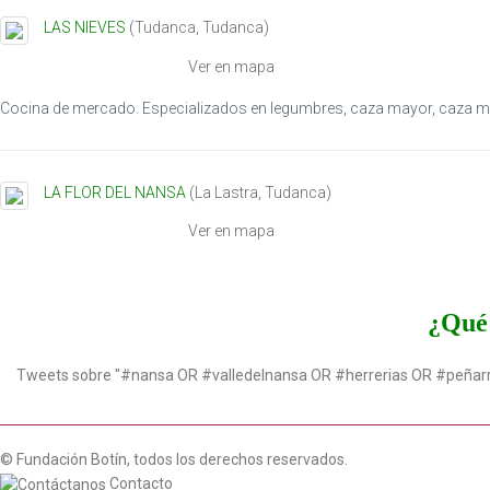
LAS NIEVES
(
Tudanca
,
Tudanca
)
Ver en mapa
Cocina de mercado. Especializados en legumbres, caza mayor, caza men
LA FLOR DEL NANSA
(
La Lastra
,
Tudanca
)
Ver en mapa
¿Qué 
Tweets sobre "#nansa OR #valledelnansa OR #herrerias OR #peñar
© Fundación Botín, todos los derechos reservados.
Contacto