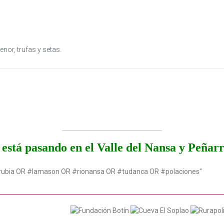
or, trufas y setas.
está pasando en el Valle del Nansa y Peñar
rubia OR #lamason OR #rionansa OR #tudanca OR #polaciones"