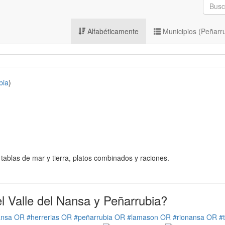
Alfabéticamente
Municipios (Peñarr
bia
)
 tablas de mar y tierra, platos combinados y raciones.
 Valle del Nansa y Peñarrubia?
ansa OR #herrerias OR #peñarrubia OR #lamason OR #rionansa OR #