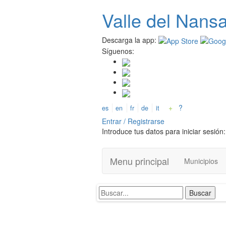
Pasar
Valle del
N
ans
al
contenido
principal
Descarga la app:
Síguenos:
+
?
es
en
fr
de
it
Entrar / Registrarse
Introduce tus datos para iniciar sesión:
Menu principal
Municipios