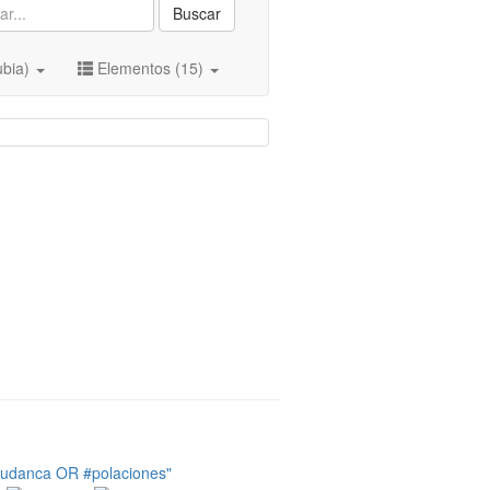
Buscar
ubia)
Elementos (15)
tudanca OR #polaciones"