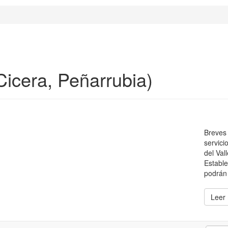
Cicera, Peñarrubia)
Breves 
servici
del Val
Estable
podrán 
Leer