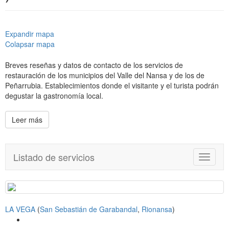
Expandir mapa
Colapsar mapa
Breves reseñas y datos de contacto de los servicios de
restauración de los municipios del Valle del Nansa y de los de
Peñarrubia. Establecimientos donde el visitante y el turista podrán
degustar la gastronomía local.
Leer más
Listado de servicios
T
o
g
g
l
LA VEGA
(
San Sebastián de Garabandal
,
Rionansa
)
e
n