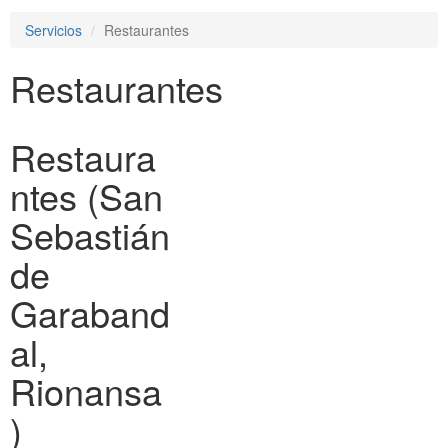
e
Servicios
Restaurantes
n
a
Restaurantes
v
i
g
a
Restaura
t
i
ntes (San
o
n
Sebastián
de
Garaband
al,
Rionansa
)