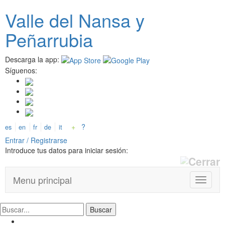
Pasar
Valle del
N
ansa
y
al
contenido
Peñarrubia
principal
Descarga la app:
Síguenos:
+
?
es
en
fr
de
it
Entrar / Registrarse
Introduce tus datos para iniciar sesión:
Menu principal
T
o
g
g
l