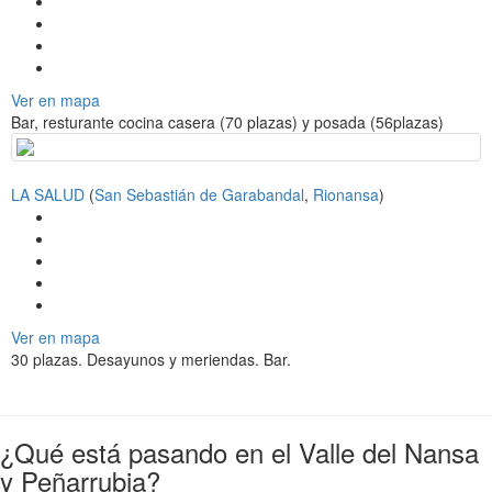
a
v
i
g
a
Ver en mapa
t
Bar, resturante cocina casera (70 plazas) y posada (56plazas)
i
o
n
LA SALUD
(
San Sebastián de Garabandal
,
Rionansa
)
Ver en mapa
30 plazas. Desayunos y meriendas. Bar.
¿Qué está pasando en el Valle del Nansa
y Peñarrubia?