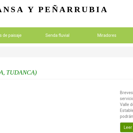
Pasar al contenido principal
ANSA
Y PEÑARRUBIA
os de paisaje
Senda fluvial
Miradores
A, TUDANCA)
Breves
servici
Valle d
Estable
podrán
Leer