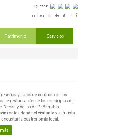
Síguenos:
+
?
es
en
fr
de
it
Patrimonio
Servicios
 reseñas y datos de contacto de los
os de restauración de los municipios del
el Nansa y de los de Peñarrubia.
cimientos donde el visitante y el turista
 degustar la gastronomía local.
 más