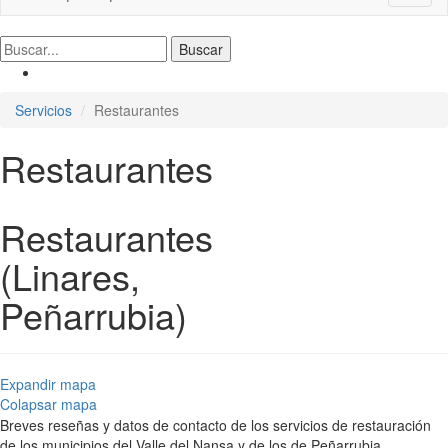
naviga
Servicios
Restaurantes
Restaurantes
Restaurantes
(Linares,
Peñarrubia)
Expandir mapa
Colapsar mapa
Breves reseñas y datos de contacto de los servicios de restauración
de los municipios del Valle del Nansa y de los de Peñarrubia.