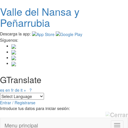
Valle del
N
ansa
y
Pasar
al
Peñarrubia
contenido
principal
Descarga la app:
Síguenos:
GTranslate
es
en
fr
de
it
+
?
Entrar / Registrarse
Introduce tus datos para iniciar sesión:
Menu principal
Toggl