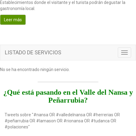
Establecimientos donde el visitante y el turista podrán degustar la
o
gastronomía local.
n
Leer más
LISTADO DE SERVICIOS
T
o
g
No se ha encontrado ningún servicio.
g
l
e
n
¿Qué está pasando en el Valle del Nansa y
a
Peñarrubia?
v
i
g
Tweets sobre "#nansa OR #valledelnansa OR #herrerias OR
a
#peñarrubia OR #lamason OR #rionansa OR #tudanca OR
t
#polaciones"
i