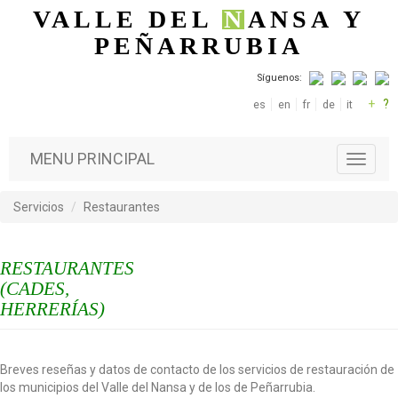
Pasar al contenido principal
VALLE DEL
N
ANSA
Y
PEÑARRUBIA
Síguenos:
+
?
es
en
fr
de
it
MENU PRINCIPAL
T
o
g
Servicios
Restaurantes
g
l
e
RESTAURANTES
n
a
(CADES,
v
HERRERÍAS)
i
g
a
Breves reseñas y datos de contacto de los servicios de restauración de
t
los municipios del Valle del Nansa y de los de Peñarrubia.
i