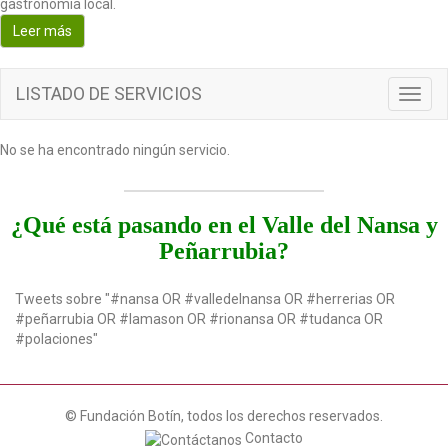
gastronomía local.
o
Leer más
n
LISTADO DE SERVICIOS
T
o
g
No se ha encontrado ningún servicio.
g
l
e
n
¿Qué está pasando en el Valle del Nansa y
a
Peñarrubia?
v
i
g
Tweets sobre "#nansa OR #valledelnansa OR #herrerias OR
a
#peñarrubia OR #lamason OR #rionansa OR #tudanca OR
t
#polaciones"
i
o
n
© Fundación Botín, todos los derechos reservados.
Contacto