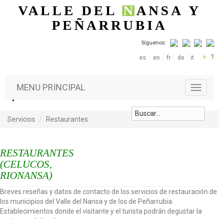
Pasar al contenido principal
VALLE DEL
N
ANSA
Y
PEÑARRUBIA
Síguenos:
+
?
es
en
fr
de
it
MENU PRINCIPAL
T
o
g
g
Servicios
Restaurantes
l
e
n
RESTAURANTES
a
(CELUCOS,
v
RIONANSA)
i
g
Breves reseñas y datos de contacto de los servicios de restauración de
a
los municipios del Valle del Nansa y de los de Peñarrubia.
t
Establecimientos donde el visitante y el turista podrán degustar la
i