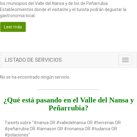
los municipios del Valle del Nansa y de los de Peñarrubia.
t
Establecimientos donde el visitante y el turista podrán degustar la
i
gastronomía local.
o
n
Leer más
LISTADO DE SERVICIOS
T
o
g
No se ha encontrado ningún servicio.
g
l
e
n
¿Qué está pasando en el Valle del Nansa y
a
Peñarrubia?
v
i
g
Tweets sobre "#nansa OR #valledelnansa OR #herrerias OR
a
#peñarrubia OR #lamason OR #rionansa OR #tudanca OR
t
#polaciones"