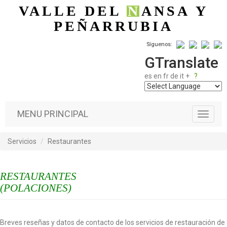
Pasar al contenido principal
VALLE DEL
N
ANSA
Y
PEÑARRUBIA
Síguenos:
GTranslate
es
en
fr
de
it
+
?
MENU PRINCIPAL
T
o
g
Servicios
Restaurantes
g
l
e
RESTAURANTES
n
a
(POLACIONES)
v
i
g
Breves reseñas y datos de contacto de los servicios de restauración de
a