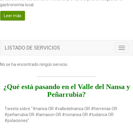
o
gastronomía local.
n
Leer más
LISTADO DE SERVICIOS
T
o
g
No se ha encontrado ningún servicio.
g
l
e
n
¿Qué está pasando en el Valle del Nansa y
a
Peñarrubia?
v
i
g
Tweets sobre "#nansa OR #valledelnansa OR #herrerias OR
a
#peñarrubia OR #lamason OR #rionansa OR #tudanca OR
t
#polaciones"
i
o