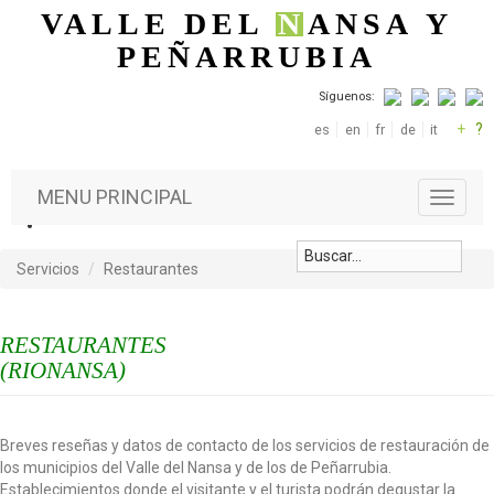
Pasar al contenido principal
VALLE DEL
N
ANSA
Y
PEÑARRUBIA
Síguenos:
+
?
es
en
fr
de
it
MENU PRINCIPAL
T
o
g
g
Servicios
Restaurantes
l
e
n
RESTAURANTES
a
(RIONANSA)
v
i
g
a
Breves reseñas y datos de contacto de los servicios de restauración de
t
los municipios del Valle del Nansa y de los de Peñarrubia.
i
Establecimientos donde el visitante y el turista podrán degustar la