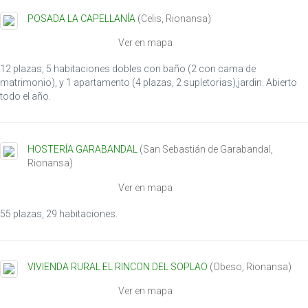
i
POSADA LA CAPELLANÍA
(
Celis
,
Rionansa
)
o
n
Ver en mapa
12 plazas, 5 habitaciones dobles con baño (2 con cama de
matrimonio), y 1 apartamento (4 plazas, 2 supletorias),jardin. Abierto
todo el año.
HOSTERÍA GARABANDAL
(
San Sebastián de Garabandal
,
Rionansa
)
Ver en mapa
55 plazas, 29 habitaciones.
VIVIENDA RURAL EL RINCON DEL SOPLAO
(
Obeso
,
Rionansa
)
Ver en mapa