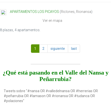
APARTAMENTOS LOS PICAYOS
(
Riclones
,
Rionansa
)
Ver en mapa
8 plazas, 4 apartamentos.
1
2
siguiente
last
¿Qué está pasando en el Valle del Nansa y
Peñarrubia?
Tweets sobre "#nansa OR #valledelnansa OR #herrerias OR
#peñarrubia OR #lamason OR #rionansa OR #tudanca OR
#polaciones"