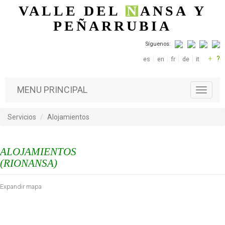
Pasar al contenido principal
VALLE DEL
N
ANSA
Y
PEÑARRUBIA
Síguenos:
+
?
es
en
fr
de
it
MENU PRINCIPAL
T
o
g
Servicios
Alojamientos
g
l
e
ALOJAMIENTOS
n
a
(RIONANSA)
v
i
Expandir mapa
g
a
t
i