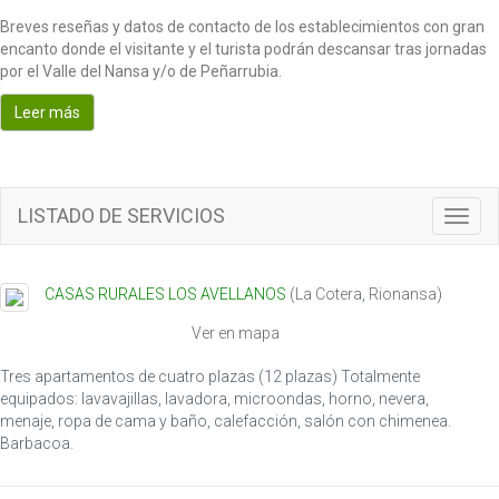
Breves reseñas y datos de contacto de los establecimientos con gran
encanto donde el visitante y el turista podrán descansar tras jornadas
por el Valle del Nansa y/o de Peñarrubia.
Leer más
LISTADO DE SERVICIOS
T
o
g
g
CASAS RURALES LOS AVELLANOS
(
La Cotera
,
Rionansa
)
l
e
Ver en mapa
n
a
Tres apartamentos de cuatro plazas (12 plazas) Totalmente
v
equipados: lavavajillas, lavadora, microondas, horno, nevera,
i
menaje, ropa de cama y baño, calefacción, salón con chimenea.
g
Barbacoa.
a
t