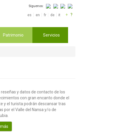
Síguenos:
+
?
es
en
fr
de
it
Patrimonio
Servicios
 reseñas y datos de contacto de los
ecimientos con gran encanto donde el
te y el turista podrán descansar tras
s por el Valle del Nansa y/o de
ubia.
 más