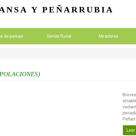
Pasar al contenido principal
ANSA
Y PEÑARRUBIA
ios de paisaje
Senda fluvial
Miradores
 POLACIONES)
Breves
establ
visitan
jornada
Peñarr
Leer