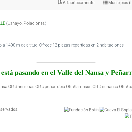
Alfabéticamente
Municipios (
LLE
(
Uznayo
,
Polaciones
)
o a 1400 m de altitud. Ofrece 12 plazas repartidas en 2 habitaciones .
está pasando en el Valle del Nansa y Peñar
ansa OR #herrerias OR #peñarrubia OR #lamason OR #rionansa OR #t
eservados.