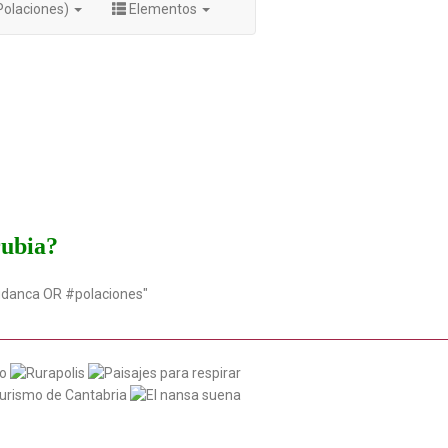
Polaciones)
Elementos
rubia?
udanca OR #polaciones"