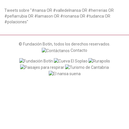
n
Tweets sobre "#nansa OR #valledelnansa OR #herrerias OR
#peñarrubia OR #lamason OR #rionansa OR #tudanca OR
#polaciones"
© Fundación Botín, todos los derechos reservados.
Contacto