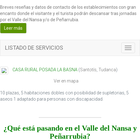
Breves reseñas y datos de contacto de los establecimientos con gran
encanto donde el visitante y el turista podrán descansar tras jornadas
por el Valle del Nansa y/o de Peñarrubia.
Leer más
LISTADO DE SERVICIOS
T
o
g
g
CASA RURAL POSADA LA BASNA
(
Santotís
,
Tudanca
)
l
e
Ver en mapa
n
a
10 plazas, 5 habitaciones dobles con posibilidad de supletorias, 5
v
aseos 1 adaptado para personas con discapacidad.
i
g
a
t
¿Qué está pasando en el Valle del Nansa y
i
Peñarrubia?
o