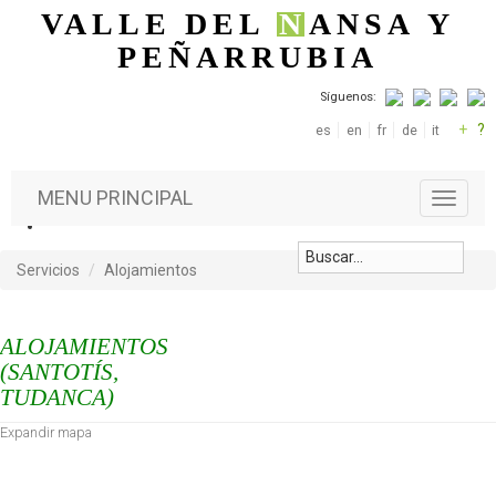
Pasar al contenido principal
VALLE DEL
N
ANSA
Y
PEÑARRUBIA
Síguenos:
+
?
es
en
fr
de
it
MENU PRINCIPAL
T
o
g
g
Servicios
Alojamientos
l
e
n
ALOJAMIENTOS
a
(SANTOTÍS,
v
TUDANCA)
i
g
Expandir mapa
a
t
i