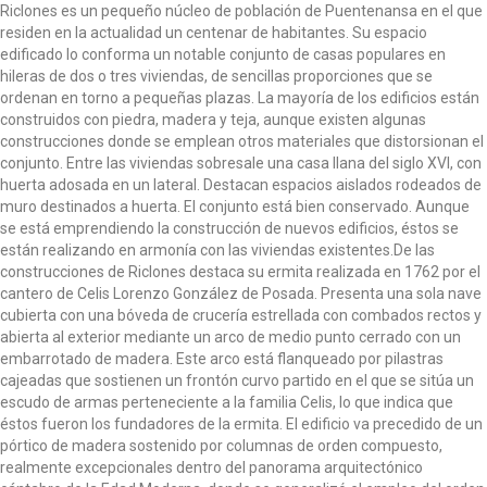
Riclones es un pequeño núcleo de población de Puentenansa en el que
t
residen en la actualidad un centenar de habitantes. Su espacio
i
edificado lo conforma un notable conjunto de casas populares en
o
hileras de dos o tres viviendas, de sencillas proporciones que se
n
ordenan en torno a pequeñas plazas. La mayoría de los edificios están
construidos con piedra, madera y teja, aunque existen algunas
construcciones donde se emplean otros materiales que distorsionan el
conjunto. Entre las viviendas sobresale una casa llana del siglo XVI, con
huerta adosada en un lateral. Destacan espacios aislados rodeados de
muro destinados a huerta. El conjunto está bien conservado. Aunque
se está emprendiendo la construcción de nuevos edificios, éstos se
están realizando en armonía con las viviendas existentes.De las
construcciones de Riclones destaca su ermita realizada en 1762 por el
cantero de Celis Lorenzo González de Posada. Presenta una sola nave
cubierta con una bóveda de crucería estrellada con combados rectos y
abierta al exterior mediante un arco de medio punto cerrado con un
embarrotado de madera. Este arco está flanqueado por pilastras
cajeadas que sostienen un frontón curvo partido en el que se sitúa un
escudo de armas perteneciente a la familia Celis, lo que indica que
éstos fueron los fundadores de la ermita. El edificio va precedido de un
pórtico de madera sostenido por columnas de orden compuesto,
realmente excepcionales dentro del panorama arquitectónico