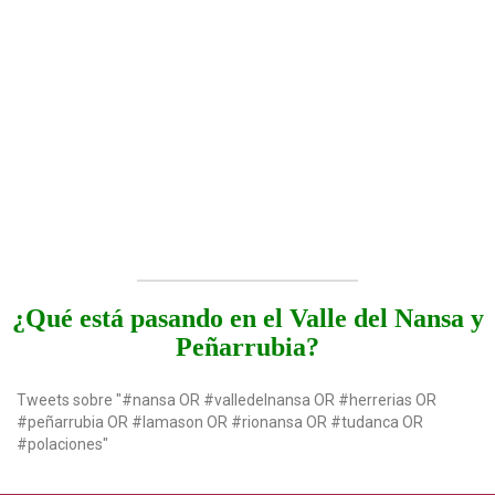
¿Qué está pasando en el Valle del Nansa y
Peñarrubia?
Tweets sobre "#nansa OR #valledelnansa OR #herrerias OR
#peñarrubia OR #lamason OR #rionansa OR #tudanca OR
#polaciones"