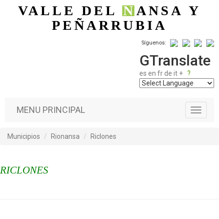
Pasar al contenido principal
VALLE DEL
N
ANSA
Y
PEÑARRUBIA
Síguenos:
GTranslate
es
en
fr
de
it
+
?
MENU PRINCIPAL
T
o
g
Municipios
Rionansa
Riclones
g
l
e
RICLONES
n
a
v
i
g
a