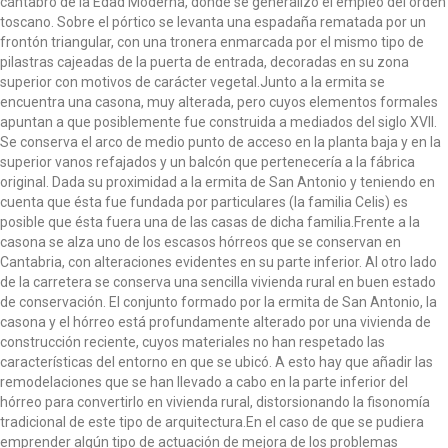
cántabro de la Edad Moderna, donde se generalizó el empleo del orden
toscano. Sobre el pórtico se levanta una espadaña rematada por un
frontón triangular, con una tronera enmarcada por el mismo tipo de
pilastras cajeadas de la puerta de entrada, decoradas en su zona
superior con motivos de carácter vegetal.Junto a la ermita se
encuentra una casona, muy alterada, pero cuyos elementos formales
apuntan a que posiblemente fue construida a mediados del siglo XVII.
Se conserva el arco de medio punto de acceso en la planta baja y en la
superior vanos refajados y un balcón que pertenecería a la fábrica
original. Dada su proximidad a la ermita de San Antonio y teniendo en
cuenta que ésta fue fundada por particulares (la familia Celis) es
posible que ésta fuera una de las casas de dicha familia.Frente a la
casona se alza uno de los escasos hórreos que se conservan en
Cantabria, con alteraciones evidentes en su parte inferior. Al otro lado
de la carretera se conserva una sencilla vivienda rural en buen estado
de conservación. El conjunto formado por la ermita de San Antonio, la
casona y el hórreo está profundamente alterado por una vivienda de
construcción reciente, cuyos materiales no han respetado las
características del entorno en que se ubicó. A esto hay que añadir las
remodelaciones que se han llevado a cabo en la parte inferior del
hórreo para convertirlo en vivienda rural, distorsionando la fisonomía
tradicional de este tipo de arquitectura.En el caso de que se pudiera
emprender algún tipo de actuación de mejora de los problemas