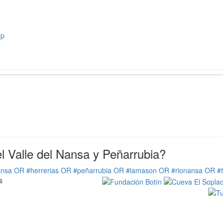
hp
 Valle del Nansa y Peñarrubia?
ansa OR #herrerias OR #peñarrubia OR #lamason OR #rionansa OR #
s