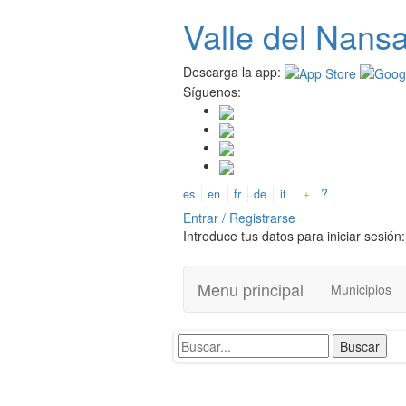
Pasar
Valle del
N
ans
al
contenido
principal
Descarga la app:
Síguenos:
+
?
es
en
fr
de
it
Entrar / Registrarse
Introduce tus datos para iniciar sesión:
Menu principal
Municipios