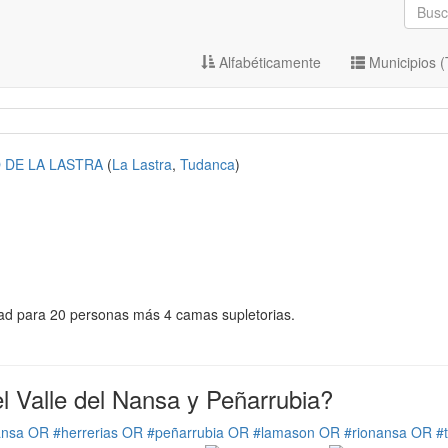
Alfabéticamente
Municipios 
IO DE LA LASTRA
(
La Lastra
,
Tudanca
)
dad para 20 personas más 4 camas supletorias.
 Valle del Nansa y Peñarrubia?
ansa OR #herrerias OR #peñarrubia OR #lamason OR #rionansa OR #