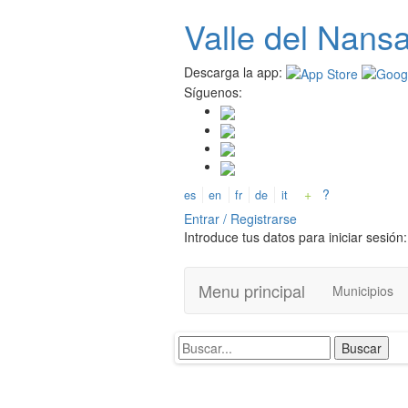
Pasar
Valle del
N
ans
al
contenido
principal
Descarga la app:
Síguenos:
+
?
es
en
fr
de
it
Entrar / Registrarse
Introduce tus datos para iniciar sesión:
Menu principal
Municipios