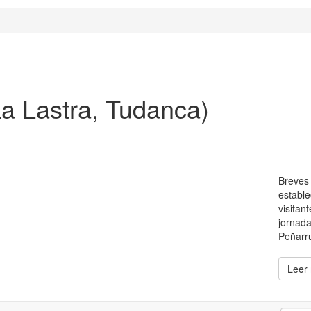
La Lastra, Tudanca)
Breves 
estable
visitan
jornada
Peñarru
Leer