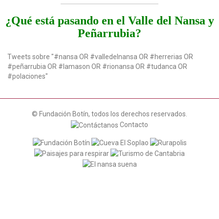
n
¿Qué está pasando en el Valle del Nansa y
Peñarrubia?
Tweets sobre "#nansa OR #valledelnansa OR #herrerias OR
#peñarrubia OR #lamason OR #rionansa OR #tudanca OR
#polaciones"
© Fundación Botín, todos los derechos reservados.
Contacto