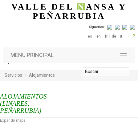
Pasar al contenido principal
VALLE DEL
N
ANSA
Y
PEÑARRUBIA
Síguenos:
+
?
es
en
fr
de
it
MENU PRINCIPAL
T
o
g
g
Servicios
Alojamientos
l
e
n
ALOJAMIENTOS
a
(LINARES,
v
PEÑARRUBIA)
i
g
Expandir mapa
a
t
i