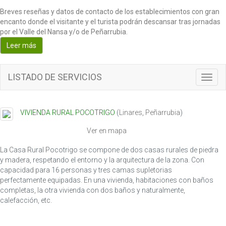
Breves reseñas y datos de contacto de los establecimientos con gran
encanto donde el visitante y el turista podrán descansar tras jornadas
por el Valle del Nansa y/o de Peñarrubia.
Leer más
LISTADO DE SERVICIOS
T
o
g
g
VIVIENDA RURAL POCOTRIGO
(
Linares
,
Peñarrubia
)
l
e
Ver en mapa
n
a
La Casa Rural Pocotrigo se compone de dos casas rurales de piedra
v
y madera, respetando el entorno y la arquitectura de la zona. Con
i
capacidad para 16 personas y tres camas supletorias
g
perfectamente equipadas. En una vivienda, habitaciones con baños
a
completas, la otra vivienda con dos baños y naturalmente,
t
calefacción, etc.
i
o