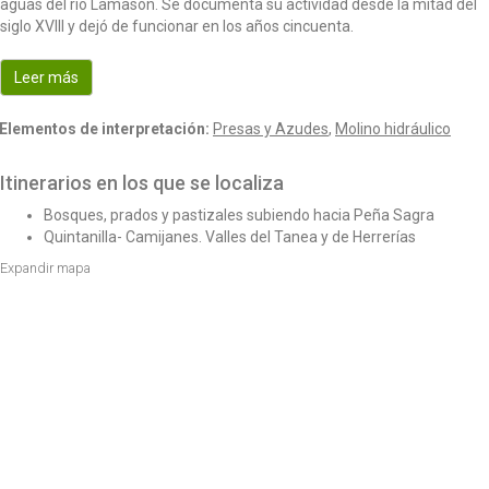
aguas del río Lamasón. Se documenta su actividad desde la mitad del
o
siglo XVIII y dejó de funcionar en los años cincuenta.
n
Leer más
Elementos de interpretación:
Presas y Azudes
,
Molino hidráulico
Itinerarios en los que se localiza
Bosques, prados y pastizales subiendo hacia Peña Sagra
Quintanilla- Camijanes. Valles del Tanea y de Herrerías
Expandir mapa