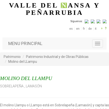
Pasar al contenido principal
VALLE DEL
N
ANSA
Y
PEÑARRUBIA
Síguenos:
+
?
es
en
fr
de
it
MENU PRINCIPAL
T
o
g
Patrimonio
Patrimonio Industrial y de Obras Públicas
g
Molino del LLampu
l
e
n
MOLINO DEL LLAMPU
a
v
SOBRELAPEÑA
,
LAMASÓN
i
g
a
t
El molino Llampu o LLampo está en Sobrelapeña (Lamasón) y capta las
i