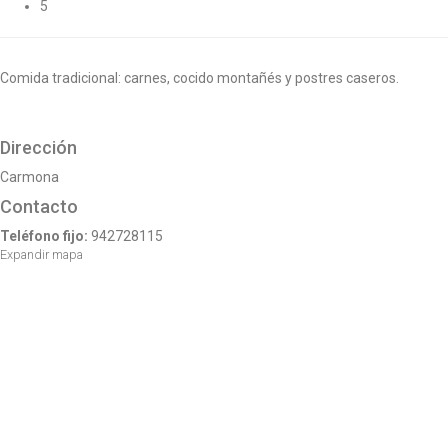
5
o
n
Comida tradicional: carnes, cocido montañés y postres caseros.
Dirección
Carmona
Contacto
Teléfono fijo:
942728115
Expandir mapa