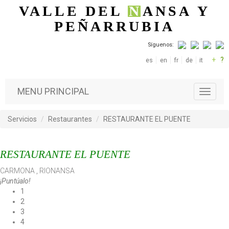
Pasar al contenido principal
VALLE DEL
N
ANSA
Y
PEÑARRUBIA
Síguenos:
+
?
es
en
fr
de
it
MENU PRINCIPAL
T
o
g
Servicios
Restaurantes
RESTAURANTE EL PUENTE
g
l
e
RESTAURANTE EL PUENTE
n
a
CARMONA
,
RIONANSA
v
¡Puntúalo!
i
1
g
2
a
3
t
4
i