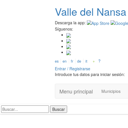
Valle del
N
ansa
Pasar
al
contenido
Descarga la app:
principal
Síguenos:
+
?
es
en
fr
de
it
Entrar / Registrarse
Introduce tus datos para iniciar sesión:
Menu principal
Municipios