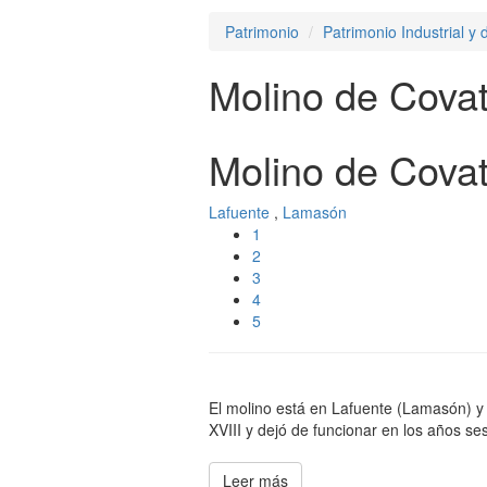
Patrimonio
Patrimonio Industrial y
Molino de Cova
Molino de Cova
Lafuente
,
Lamasón
1
2
3
4
5
El molino está en Lafuente (Lamasón) y 
XVIII y dejó de funcionar en los años se
Leer más