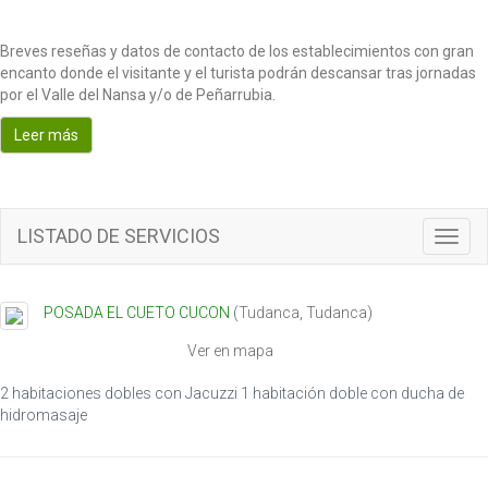
Breves reseñas y datos de contacto de los establecimientos con gran
encanto donde el visitante y el turista podrán descansar tras jornadas
por el Valle del Nansa y/o de Peñarrubia.
Leer más
LISTADO DE SERVICIOS
T
o
g
g
POSADA EL CUETO CUCON
(
Tudanca
,
Tudanca
)
l
e
Ver en mapa
n
a
2 habitaciones dobles con Jacuzzi 1 habitación doble con ducha de
v
hidromasaje
i
g
a