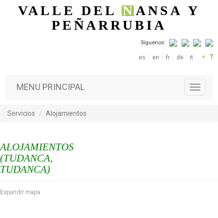
Pasar al contenido principal
VALLE DEL
N
ANSA
Y
PEÑARRUBIA
Síguenos:
+
?
es
en
fr
de
it
MENU PRINCIPAL
T
o
g
Servicios
Alojamientos
g
l
e
ALOJAMIENTOS
n
a
(TUDANCA,
v
TUDANCA)
i
g
Expandir mapa
a
t
i