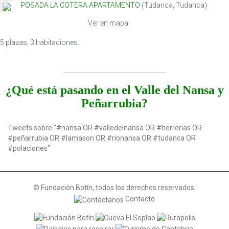
POSADA LA COTERA APARTAMENTO
(
Tudanca
,
Tudanca
)
t
i
Ver en mapa
o
n
5 plazas, 3 habitaciones.
¿Qué está pasando en el Valle del Nansa y
Peñarrubia?
Tweets sobre "#nansa OR #valledelnansa OR #herrerias OR
#peñarrubia OR #lamason OR #rionansa OR #tudanca OR
#polaciones"
© Fundación Botín, todos los derechos reservados.
Contacto