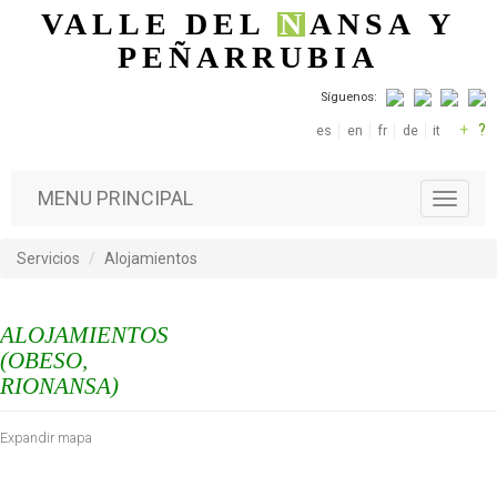
Pasar al contenido principal
VALLE DEL
N
ANSA
Y
PEÑARRUBIA
Síguenos:
+
?
es
en
fr
de
it
MENU PRINCIPAL
T
o
g
Servicios
Alojamientos
g
l
e
ALOJAMIENTOS
n
a
(OBESO,
v
RIONANSA)
i
g
Expandir mapa
a
t
i