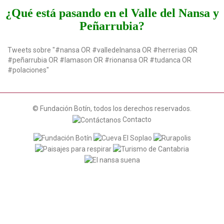
t
¿Qué está pasando en el Valle del Nansa y
i
Peñarrubia?
o
n
Tweets sobre "#nansa OR #valledelnansa OR #herrerias OR
#peñarrubia OR #lamason OR #rionansa OR #tudanca OR
#polaciones"
© Fundación Botín, todos los derechos reservados.
Contacto