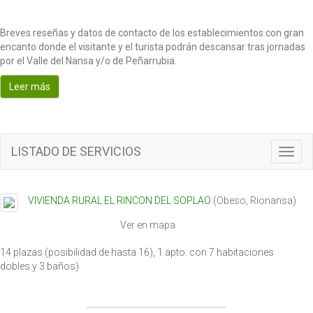
Breves reseñas y datos de contacto de los establecimientos con gran
encanto donde el visitante y el turista podrán descansar tras jornadas
por el Valle del Nansa y/o de Peñarrubia.
Leer más
LISTADO DE SERVICIOS
T
o
g
g
VIVIENDA RURAL EL RINCON DEL SOPLAO
(
Obeso
,
Rionansa
)
l
e
Ver en mapa
n
a
14 plazas (posibilidad de hasta 16), 1 apto. con 7 habitaciones
v
dobles y 3 baños)
i
g
a