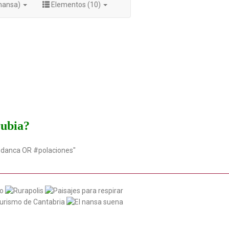
onansa)
Elementos (10)
rubia?
udanca OR #polaciones"