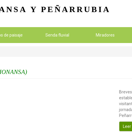
Pasar al contenido principal
ANSA
Y PEÑARRUBIA
ios de paisaje
Senda fluvial
Miradores
IONANSA)
Breves
establ
visitan
jornada
Peñarr
Leer