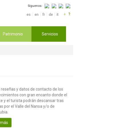
Síguenos:
+
?
es
en
fr
de
it
Patrimonio
Servicios
 reseñas y datos de contacto de los
ecimientos con gran encanto donde el
te y el turista podrán descansar tras
s por el Valle del Nansa y/o de
ubia.
 más