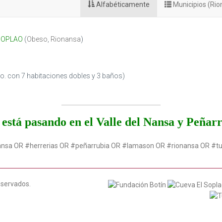
Alfabéticamente
Municipios (Ri
 SOPLAO
(
Obeso
,
Rionansa
)
pto. con 7 habitaciones dobles y 3 baños)
está pasando en el Valle del Nansa y Peñar
ansa OR #herrerias OR #peñarrubia OR #lamason OR #rionansa OR #t
eservados.