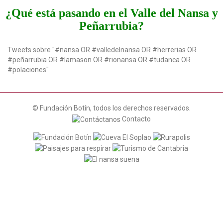
t
¿Qué está pasando en el Valle del Nansa y
i
Peñarrubia?
o
n
Tweets sobre "#nansa OR #valledelnansa OR #herrerias OR
#peñarrubia OR #lamason OR #rionansa OR #tudanca OR
#polaciones"
© Fundación Botín, todos los derechos reservados.
Contacto