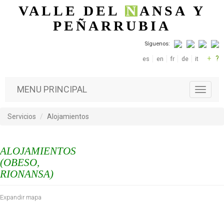
Pasar al contenido principal
VALLE DEL
N
ANSA
Y
PEÑARRUBIA
Síguenos:
+
?
es
en
fr
de
it
MENU PRINCIPAL
T
o
g
Servicios
Alojamientos
g
l
e
ALOJAMIENTOS
n
a
(OBESO,
v
RIONANSA)
i
g
Expandir mapa
a
t
i