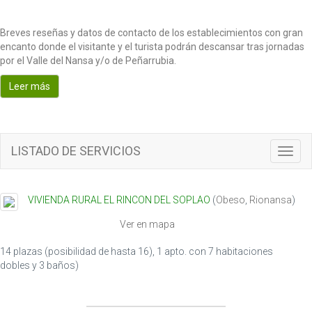
Breves reseñas y datos de contacto de los establecimientos con gran
encanto donde el visitante y el turista podrán descansar tras jornadas
por el Valle del Nansa y/o de Peñarrubia.
Leer más
LISTADO DE SERVICIOS
T
o
g
g
VIVIENDA RURAL EL RINCON DEL SOPLAO
(
Obeso
,
Rionansa
)
l
e
Ver en mapa
n
a
14 plazas (posibilidad de hasta 16), 1 apto. con 7 habitaciones
v
dobles y 3 baños)
i
g
a