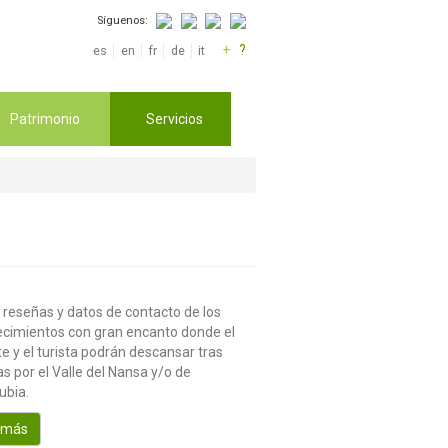
Síguenos:
+
?
es
en
fr
de
it
Patrimonio
Servicios
 reseñas y datos de contacto de los
ecimientos con gran encanto donde el
te y el turista podrán descansar tras
s por el Valle del Nansa y/o de
ubia.
 más