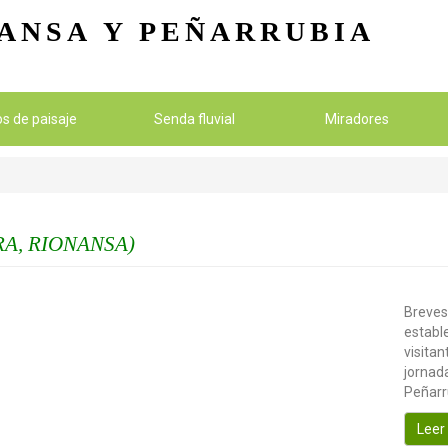
Pasar al contenido principal
ANSA
Y PEÑARRUBIA
ios de paisaje
Senda fluvial
Miradores
A, RIONANSA)
Breves
establ
visitan
jornada
Peñarr
Leer