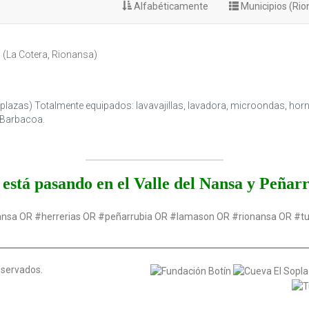
Alfabéticamente
Municipios (Ri
S
(
La Cotera
,
Rionansa
)
plazas) Totalmente equipados: lavavajillas, lavadora, microondas, hor
 Barbacoa.
está pasando en el Valle del Nansa y Peñar
ansa OR #herrerias OR #peñarrubia OR #lamason OR #rionansa OR #t
eservados.