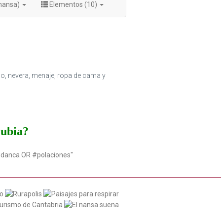
onansa)
Elementos (10)
no, nevera, menaje, ropa de cama y
rubia?
udanca OR #polaciones"