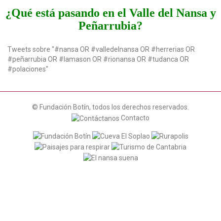
t
¿Qué está pasando en el Valle del Nansa y
i
Peñarrubia?
o
n
Tweets sobre "#nansa OR #valledelnansa OR #herrerias OR
#peñarrubia OR #lamason OR #rionansa OR #tudanca OR
#polaciones"
© Fundación Botín, todos los derechos reservados.
Contacto