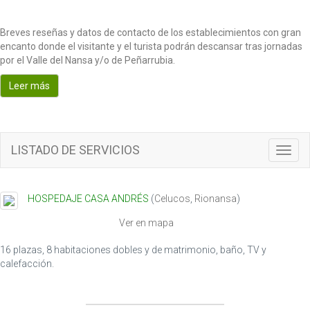
Breves reseñas y datos de contacto de los establecimientos con gran
encanto donde el visitante y el turista podrán descansar tras jornadas
por el Valle del Nansa y/o de Peñarrubia.
Leer más
LISTADO DE SERVICIOS
T
o
g
g
HOSPEDAJE CASA ANDRÉS
(
Celucos
,
Rionansa
)
l
e
Ver en mapa
n
a
16 plazas, 8 habitaciones dobles y de matrimonio, baño, TV y
v
calefacción.
i
g
a