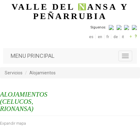
Pasar al contenido principal
VALLE DEL
N
ANSA
Y
PEÑARRUBIA
Síguenos:
+
?
es
en
fr
de
it
MENU PRINCIPAL
T
o
g
Servicios
Alojamientos
g
l
e
ALOJAMIENTOS
n
a
(CELUCOS,
v
RIONANSA)
i
g
Expandir mapa
a
t
i