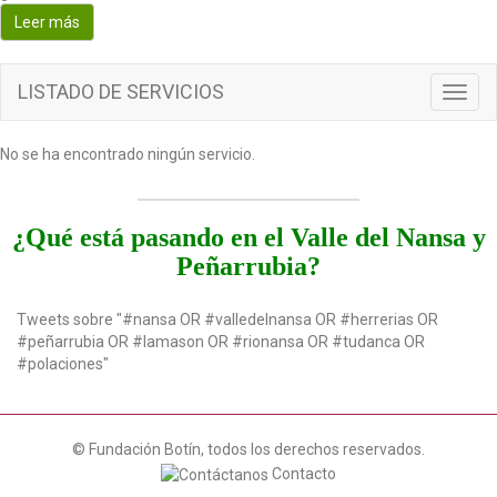
o
Leer más
n
LISTADO DE SERVICIOS
T
o
g
No se ha encontrado ningún servicio.
g
l
e
n
¿Qué está pasando en el Valle del Nansa y
a
Peñarrubia?
v
i
g
Tweets sobre "#nansa OR #valledelnansa OR #herrerias OR
a
#peñarrubia OR #lamason OR #rionansa OR #tudanca OR
t
#polaciones"
i
o
n
© Fundación Botín, todos los derechos reservados.
Contacto