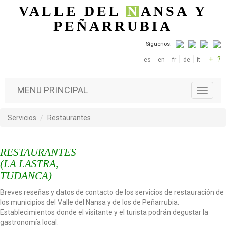
Pasar al contenido principal
VALLE DEL
N
ANSA
Y
PEÑARRUBIA
Síguenos:
+
?
es
en
fr
de
it
MENU PRINCIPAL
T
o
g
Servicios
Restaurantes
g
l
e
RESTAURANTES
n
a
(LA LASTRA,
v
TUDANCA)
i
g
Breves reseñas y datos de contacto de los servicios de restauración de
a
los municipios del Valle del Nansa y de los de Peñarrubia.
t
Establecimientos donde el visitante y el turista podrán degustar la
i
gastronomía local.